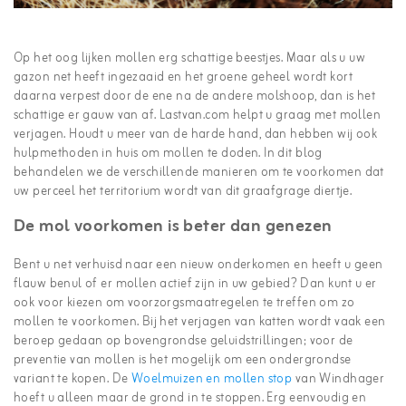
Op het oog lijken mollen erg schattige beestjes. Maar als u uw
gazon net heeft ingezaaid en het groene geheel wordt kort
daarna verpest door de ene na de andere molshoop, dan is het
schattige er gauw van af. Lastvan.com helpt u graag met mollen
verjagen. Houdt u meer van de harde hand, dan hebben wij ook
hulpmethoden in huis om mollen te doden. In dit blog
behandelen we de verschillende manieren om te voorkomen dat
uw perceel het territorium wordt van dit graafgrage diertje.
De mol voorkomen is beter dan genezen
Bent u net verhuisd naar een nieuw onderkomen en heeft u geen
flauw benul of er mollen actief zijn in uw gebied? Dan kunt u er
ook voor kiezen om voorzorgsmaatregelen te treffen om zo
mollen te voorkomen. Bij het verjagen van katten wordt vaak een
beroep gedaan op bovengrondse geluidstrillingen; voor de
preventie van mollen is het mogelijk om een ondergrondse
variant te kopen. De
Woelmuizen en mollen stop
van Windhager
hoeft u alleen maar de grond in te stoppen. Erg eenvoudig en