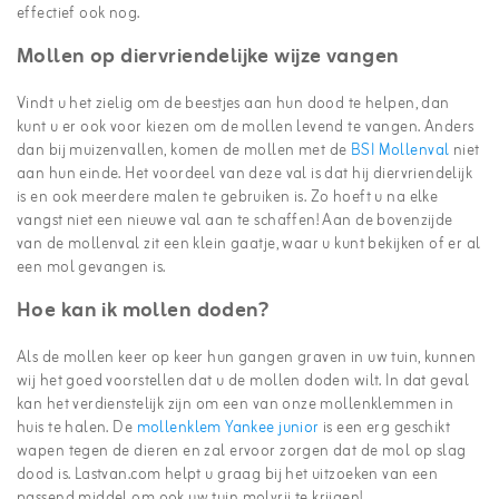
effectief ook nog.
Mollen op diervriendelijke wijze vangen
Vindt u het zielig om de beestjes aan hun dood te helpen, dan
kunt u er ook voor kiezen om de mollen levend te vangen. Anders
dan bij muizenvallen, komen de mollen met de
BSI Mollenval
niet
aan hun einde. Het voordeel van deze val is dat hij diervriendelijk
is en ook meerdere malen te gebruiken is. Zo hoeft u na elke
vangst niet een nieuwe val aan te schaffen! Aan de bovenzijde
van de mollenval zit een klein gaatje, waar u kunt bekijken of er al
een mol gevangen is.
Hoe kan ik mollen doden?
Als de mollen keer op keer hun gangen graven in uw tuin, kunnen
wij het goed voorstellen dat u de mollen doden wilt. In dat geval
kan het verdienstelijk zijn om een van onze mollenklemmen in
huis te halen. De
mollenklem Yankee junior
is een erg geschikt
wapen tegen de dieren en zal ervoor zorgen dat de mol op slag
dood is. Lastvan.com helpt u graag bij het uitzoeken van een
passend middel om ook uw tuin molvrij te krijgen!