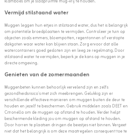
klamboes om je slaapruimte mug-vrij te houden.
Vermijd stilstaand water
Muggen leggen hun eitjes in stilstaand water, dus het is belangrijk
om potentiële broedplaatsen te vermijden. Controleer je tuin op
objecten zoals emmers, bloempotten, regentonnen of verstopte
dakgoten waar water kan blijven staan. Zorg ervoor dat alle
watercontainers goed gesloten zijn en leeg ze regelmatig. Door
stilstaand water te vermijden, beperk je de kans op muggen in je
directe omgeving.
Genieten van de zomermaanden
Muggenbeten kunnen behoorlijk vervelend zijn en zelfs
gezondheidsrisico's met zich meebrengen. Gelukkig zijn er
verschillende effectieve manieren om muggen buiten de deur te
houden en jezelf te beschermen. Gebruik middelen zoals DEET en
Citronella om de muggen op afstand te houden. Verder helpt
beschermende kleding jou om muggen op afstand te houden.
Door horren te plaatsen dringen de beestjes niet binnen. Vergeet
niet dat het belangrijk is om deze maatregelen consequent toe te