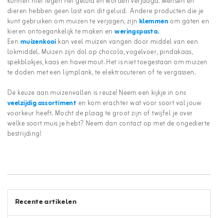
kunnen niet tegen het geluid en worden verjaagd. Mensen en
dieren hebben geen last van dit geluid. Andere producten die je
kunt gebruiken om muizen te verjagen, zijn
klemmen
om gaten en
kieren ontoegankelijk te maken en
weringspasta.
Een
muizenkooi
kan veel muizen vangen door middel van een
lokmiddel. Muizen zijn dol op chocola, vogelvoer, pindakaas,
spekblokjes, kaas en havermout. Het is niet toegestaan om muizen
te doden met een lijmplank, te elektrocuteren of te vergassen.
De keuze aan muizenvallen is reuze! Neem een kijkje in ons
veelzijdig assortiment
en kom erachter wat voor soort val jouw
voorkeur heeft. Mocht de plaag te groot zijn of twijfel je over
welke soort muis je hebt? Neem dan contact op met de ongedierte
bestrijding!
Recente artikelen