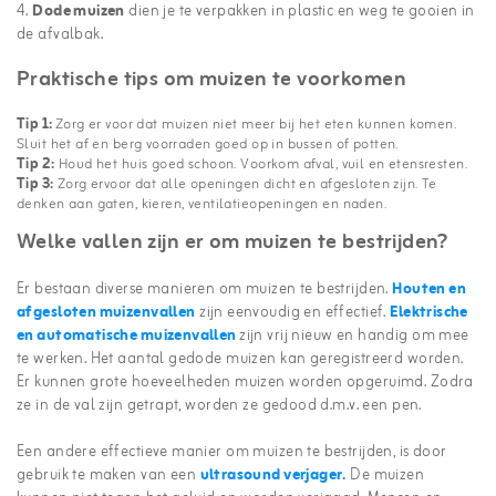
4.
Dode muizen
dien je te verpakken in plastic en weg te gooien in
de afvalbak.
Praktische tips om muizen te voorkomen
Tip 1:
Zorg er voor dat muizen niet meer bij het eten kunnen komen.
Sluit het af en berg voorraden goed op in bussen of potten.
Tip 2:
Houd het huis goed schoon. Voorkom afval, vuil en etensresten.
Tip 3:
Zorg ervoor dat alle openingen dicht en afgesloten zijn. Te
denken aan gaten, kieren, ventilatieopeningen en naden.
Welke vallen zijn er om muizen te bestrijden?
Er bestaan diverse manieren om muizen te bestrijden.
Houten en
afgesloten muizenvallen
zijn eenvoudig en effectief.
Elektrische
en automatische muizenvallen
zijn vrij nieuw en handig om mee
te werken. Het aantal gedode muizen kan geregistreerd worden.
Er kunnen grote hoeveelheden muizen worden opgeruimd. Zodra
ze in de val zijn getrapt, worden ze gedood d.m.v. een pen.
Een andere effectieve manier om muizen te bestrijden, is door
gebruik te maken van een
ultrasound verjager.
De muizen