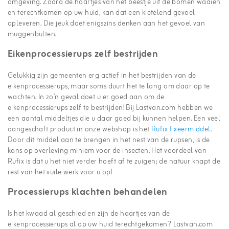
omgeving. Zodra de haartjes van het beestje uit de bomen waaien
en terechtkomen op uw huid, kan dat een kietelend gevoel
opleveren. Die jeuk doet enigszins denken aan het gevoel van
muggenbulten.
Eikenprocessierups zelf bestrijden
Gelukkig zijn gemeenten erg actief in het bestrijden van de
eikenprocessierups, maar soms duurt het te lang om daar op te
wachten. In zo’n geval doet u er goed aan om de
eikenprocessierups zelf te bestrijden! Bij Lastvan.com hebben we
een aantal middeltjes die u daar goed bij kunnen helpen. Een veel
aangeschaft product in onze webshop is het
Rufix fixeermiddel
.
Door dit middel aan te brengen in het nest van de rupsen, is de
kans op overleving miniem voor de insecten. Het voordeel van
Rufix is dat u het niet verder hoeft af te zuigen; de natuur knapt de
rest van het vuile werk voor u op!
Processierups klachten behandelen
Is het kwaad al geschied en zijn de haartjes van de
eikenprocessierups al op uw huid terechtgekomen? Lastvan.com