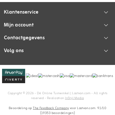
Klantenservice
Mijn account
Contactgegevens
Volg ons
Copyright © 2026 - Dé Online Tuinwinkel | Lastvan.com‎ - All rights
reserved - Realization
InStijl Media
Beoordeling op
The Feedback Company
voor Lastvan.com: 9.1/10
(19353 beoordelingen)