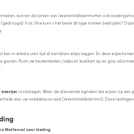
antasten, kunnen de larven van levensmiddelenmotten ook voedingsmid
 (gedroogd) fruit. Hoe kunt u het beste dit type motten bestrijden? D
.
an in enkele uren tijd al tientallen eitjes leggen. En deze eitjes kome
e gooien. Ruim uw keukenkasten, lades en koelkast op en gooi alle mee
.
?
e
beestjes
rondvliegen. Maar de allereerste signalen die wijzen op een 
 en schade aan uw voedselvoorraad (levensmiddelenmot). Deze laatstge
eding
no Mottenval voor kleding
.