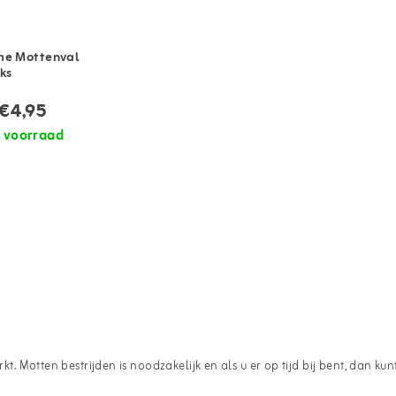
me Mottenval
uks
€4,95
 voorraad
rkt. Motten bestrijden is noodzakelijk en als u er op tijd bij bent, dan k