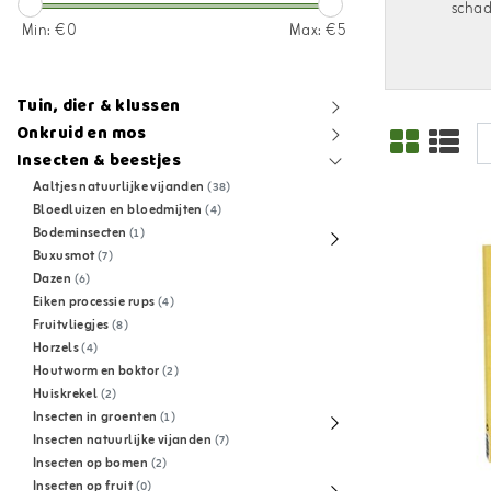
schad
Min: €
0
Max: €
5
Tuin, dier & klussen
Onkruid en mos
Insecten & beestjes
Aaltjes natuurlijke vijanden
(38)
Bloedluizen en bloedmijten
(4)
Bodeminsecten
(1)
Buxusmot
(7)
Dazen
(6)
Eiken processie rups
(4)
Fruitvliegjes
(8)
Horzels
(4)
Houtworm en boktor
(2)
Huiskrekel
(2)
Insecten in groenten
(1)
Insecten natuurlijke vijanden
(7)
Insecten op bomen
(2)
Insecten op fruit
(0)