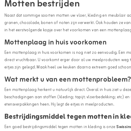
Motten bestrijden
Naast dat sommige soorten motten uw vloer, kleding en meubilair a
granen, chocolade, bonen of noten zijn verwerkt. Ook houden ze van
in het eerstvolgende kopje over het voorkomen van een mottenplaag
Mottenplaag in huis voorkomen
Een mottenplaag in huis voorkomen is nog niet zo eenvoudig. Eén mot k
direct vruchtbaar. U voorkomt erger door al uw meelproducten weg t
eitjes zijn gelegd. Maak heel uw keuken daarna extreem goed schoon
Wat merkt u van een mottenprobleem
Een mottenplaag herkent u natuurlijk direct. Overal in huis ziet u dez
beschadigingen aan stoffen (kleding; tapijt; vloerbedekking; etc)
etensverpakkingen heen. Hij legt de eitjes in meelproducten.
Bestrijdingsmiddel tegen motten in kl
Een goed bestrijdingsmiddel tegen motten in kleding is onze
Swissin