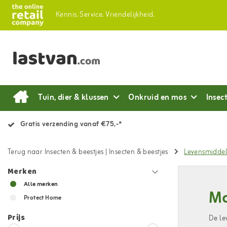
Kennis.
Service.
Vriendelijkheid.
Tuin, dier & klussen
Onkruid en mos
Insec
Gratis verzending vanaf €75,-*
Terug naar Insecten & beestjes
|
Insecten & beestjes
Levensmidde
Merken
Alle merken
Mo
Protect Home
Prijs
De le