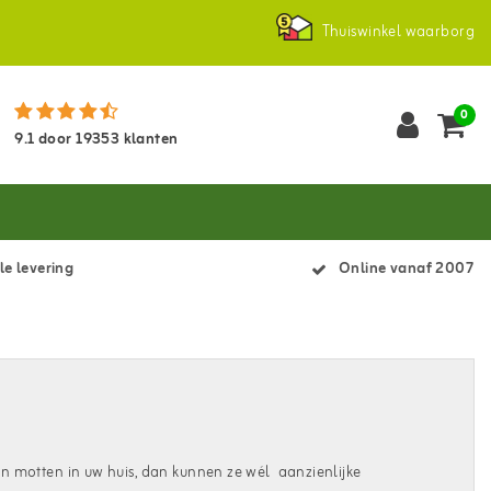
Thuiswinkel waarborg
0
9.1
door
19353
klanten
le levering
Online vanaf 2007
van motten in uw huis, dan kunnen ze wél aanzienlijke