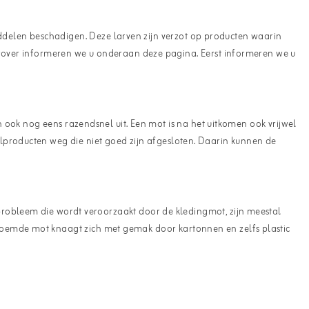
delen beschadigen. Deze larven zijn verzot op producten waarin
aarover informeren we u onderaan deze pagina. Eerst informeren we u
n ook nog eens razendsnel uit. Een mot is na het uitkomen ook vrijwel
lproducten weg die niet goed zijn afgesloten. Daarin kunnen de
probleem die wordt veroorzaakt door de kledingmot, zijn meestal
noemde mot knaagt zich met gemak door kartonnen en zelfs plastic