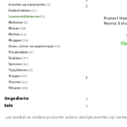
Insecten op sierplanten
(5)
Kakkerlakken
(11)
Levensmiddelenmot
(1)
Protect Ho
Meikever
Natria 3 st
(5)
Mieren
(38)
Motten
(13)
Muggen
(26)
Op
Oven-, zilver- en papiervisjes
(10)
Pissebedden
(6)
Slakken
(37)
Spinnen
(16)
Tapijtkevers
(4)
Vliegen
(37)
Vlooien
(16)
Wespen
(28)
Ongedierte
Sale
...uw voedsel en andere producten waarin dierlijke eiwitten zijn verwe