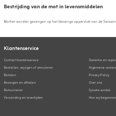
Bestrijding van de mot in levensmiddelen
Motten worden gevangen op het kleverige oppervlak van de Swissin
Klantenservice
Contact klantenservice
Garantie en repar
Bestellen, wijzigen of annuleren
Algemene voorw
Betalen
Privacy Policy
Bezorgen en afhalen
Over ons
Retourneren
Fysieke winkel
Verzending en levertijden
Hoe wij begonne