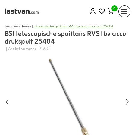
0
Terug naar Home
|
telescopische spuitlans RVS tbv accu drukspuit 25404
BSI telescopische spuitlans RVS tbv accu
drukspuit 25404
| Artikelnummer: 91638