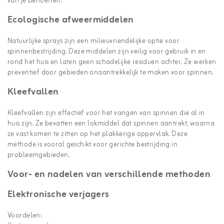
van je behoeften.
Ecologische afweermiddelen
Natuurlijke sprays zijn een milieuvriendelijke optie voor
spinnenbestrijding. Deze middelen zijn veilig voor gebruik in en
rond het huis en laten geen schadelijke residuen achter. Ze werken
preventief door gebieden onaantrekkelijk te maken voor spinnen.
Kleefvallen
Kleefvallen zijn effectief voor het vangen van spinnen die al in
huis zijn. Ze bevatten een lokmiddel dat spinnen aantrekt, waarna
ze vast komen te zitten op het plakkerige oppervlak. Deze
methode is vooral geschikt voor gerichte bestrijding in
probleemgebieden.
Voor- en nadelen van verschillende methoden
Elektronische verjagers
Voordelen: