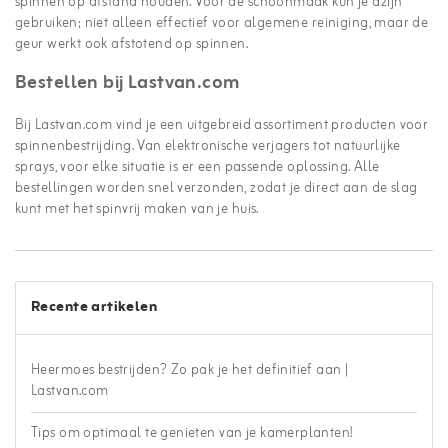
spinnen op afstand houden. Voor de schoonmaak kun je azijn
gebruiken; niet alleen effectief voor algemene reiniging, maar de
geur werkt ook afstotend op spinnen.
Bestellen bij Lastvan.com
Bij Lastvan.com vind je een uitgebreid assortiment producten voor
spinnenbestrijding. Van elektronische verjagers tot natuurlijke
sprays, voor elke situatie is er een passende oplossing. Alle
bestellingen worden snel verzonden, zodat je direct aan de slag
kunt met het spinvrij maken van je huis.
Recente artikelen
Heermoes bestrijden? Zo pak je het definitief aan |
Lastvan.com
Tips om optimaal te genieten van je kamerplanten!