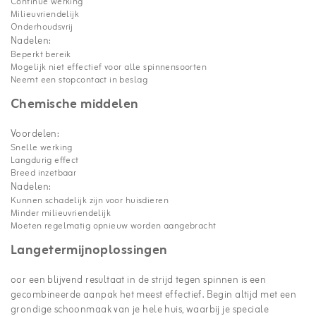
Continue werking
Milieuvriendelijk
Onderhoudsvrij
Nadelen:
Beperkt bereik
Mogelijk niet effectief voor alle spinnensoorten
Neemt een stopcontact in beslag
Chemische middelen
Voordelen:
Snelle werking
Langdurig effect
Breed inzetbaar
Nadelen:
Kunnen schadelijk zijn voor huisdieren
Minder milieuvriendelijk
Moeten regelmatig opnieuw worden aangebracht
Langetermijnoplossingen
oor een blijvend resultaat in de strijd tegen spinnen is een
gecombineerde aanpak het meest effectief. Begin altijd met een
grondige schoonmaak van je hele huis, waarbij je speciale